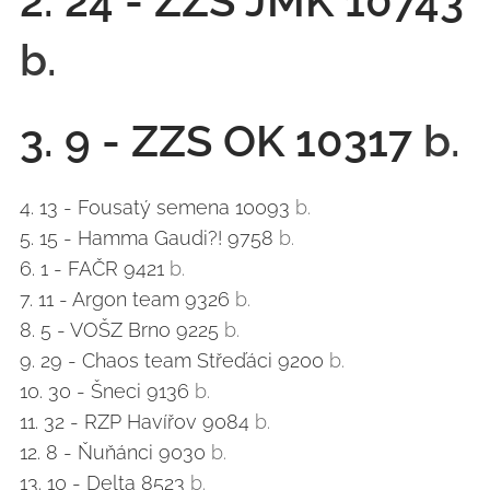
2. 24 - ZZS JMK 10743
b.
3. 9 - ZZS OK 10317 ​
b.
4. 13 - Fousatý semena 10093
b.
5. 15 - Hamma Gaudi?! 9758
b.
6. 1 - FAČR 9421
b.
7. 11 - Argon team 9326
b.
8. 5 - VOŠZ Brno 9225
b.
9. 29 - Chaos team Střeďáci 9200
b.
10. 30 - Šneci 9136
b.
11. 32 - RZP Havířov 9084
b.
12. 8 - Ňuňánci 9030
b.
13. 10 - Delta 8523
b.