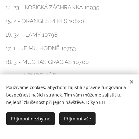
14. 23 - KOŠICKÁ ZÁCHRANKA 10935
15. 2 - ORANGES PEPES 10820
16. 34 - LAMY 10798
17. 1 - JE MU HODNĚ 10753
18. 3 - MUCHAS GRACIAS 10700
19. 9 - A BUDE HŮŘ 10520
Používáme cookies, abychom zajistili správné fungování a
20. 10 - TULÁCI 10500
bezpečnost našich stránek. Tím vám můžeme zajistit tu
nejlepší zkušenost při jejich návštěvě. Díky YETI
21. 16 - MONKEY CARE 10360
22. 35 - AMAZONKY 10340
Přijmout nezbytné
Přijmout vše
23. 40 - TŘI GRÁCIE 10270