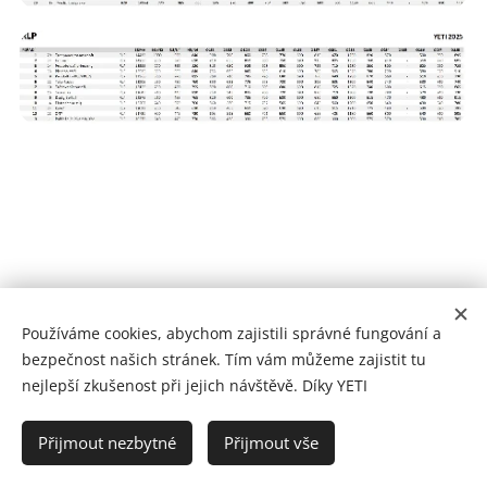
© 2022 YETI RESCUE | Články a fotografie v nich použité jsou
Používáme cookies, abychom zajistili správné fungování a
duševním vlastnictvím jejich autorů. Můžete si je číst, prohlížet a
bezpečnost našich stránek. Tím vám můžeme zajistit tu
uchovávat je pouze pro svou osobní potřebu. Jakékoli jiné
nejlepší zkušenost při jejich návštěvě. Díky YETI
využití a šíření bez předchozího souhlasu je zakázáno.
Přijmout nezbytné
Přijmout vše
www.yetirescue.cz
Cookies