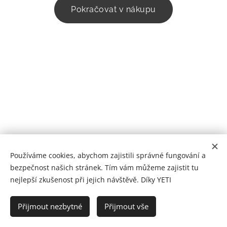
Pokračovat v nákupu
© 2022 YETI RESCUE | Články a fotografie v nich použité jsou
Používáme cookies, abychom zajistili správné fungování a
duševním vlastnictvím jejich autorů. Můžete si je číst, prohlížet a
bezpečnost našich stránek. Tím vám můžeme zajistit tu
uchovávat je pouze pro svou osobní potřebu. Jakékoli jiné
nejlepší zkušenost při jejich návštěvě. Díky YETI
využití a šíření bez předchozího souhlasu je zakázáno.
Přijmout nezbytné
Přijmout vše
www.yetirescue.cz
Cookies