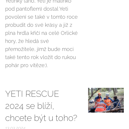
Yetinky (ano, Yeti je malinko
pod pantoflem) dostal Yeti
povolení se také v tomto roce
probudit do své krásy a již z
plna hrdla křičí na celé Orlické
hory, že hledá své
přemožitele, jímž bude moci
také tento rok vložit do rukou
pohár pro vítěze:).
YETI RESCUE
2024 se blíží,
chcete být u toho?
13.03.2024