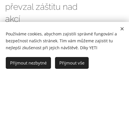
převzal záštitu nad
akcí
22.09.2023
Používáme cookies, abychom zajistili správné fungování a
bezpečnost našich stránek. Tím vám můžeme zajistit tu
nejlepší zkušenost při jejich návštěvě. Díky YETI
Důležité oznámení
Přijmout nezbytné
Přijmout vše
pro naše milé
zákazníky YETI
BARu!
12.09.2023
Sdělujeme vám, že letos
budeme preferovat platby