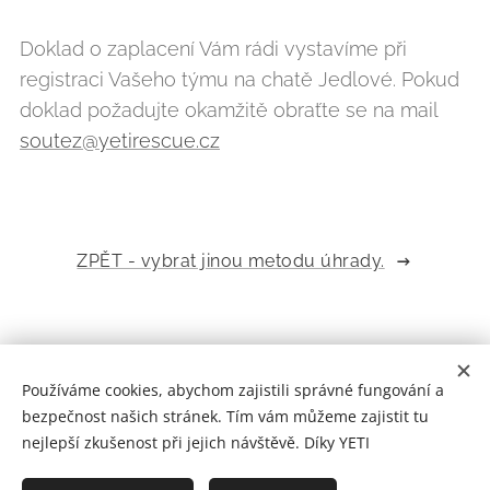
Doklad o zaplacení Vám rádi vystavíme při
registraci Vašeho týmu na chatě Jedlové. Pokud
doklad požadujte okamžitě obraťte se na mail
soutez@yetirescue.cz
ZPĚT - vybrat jinou metodu úhrady.
© 2022 YETI RESCUE | Články a fotografie v nich použité jsou
Používáme cookies, abychom zajistili správné fungování a
duševním vlastnictvím jejich autorů. Můžete si je číst, prohlížet a
bezpečnost našich stránek. Tím vám můžeme zajistit tu
uchovávat je pouze pro svou osobní potřebu. Jakékoli jiné
nejlepší zkušenost při jejich návštěvě. Díky YETI
využití a šíření bez předchozího souhlasu je zakázáno.