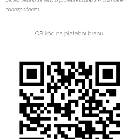
peněz. Jedná se
tedy o platební bránu s maximálním
zabezpečením.
QR kód na platební bránu.