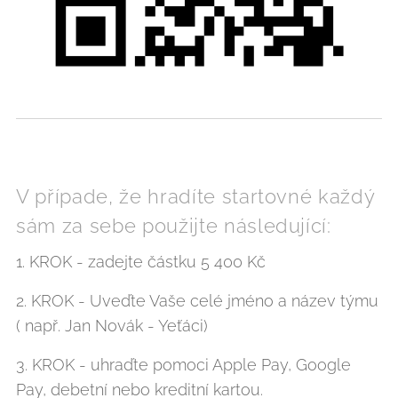
V případe, že hradíte startovné každý
sám za sebe použijte následující:
1. KROK - zadejte částku 5 400 Kč
2. KROK - Uveďte Vaše celé jméno a název týmu
( např. Jan Novák - Yeťáci)
3. KROK - uhraďte pomoci Apple Pay, Google
Pay, debetní nebo kreditní kartou.