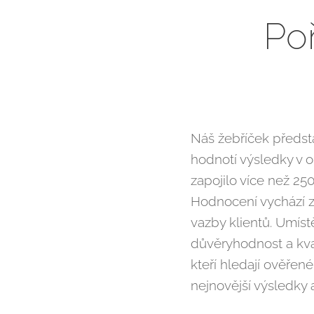
Poř
Náš žebříček předsta
hodnotí výsledky v o
zapojilo více než 25
Hodnocení vychází 
vazby klientů. Umís
důvěryhodnost a kval
kteří hledají ověřené
nejnovější výsledky 