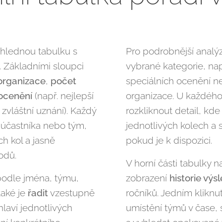
ehlednou tabulku s
Pro podrobnější analý
 Základními sloupci
vybrané kategorie, napří
organizace
,
počet
speciálních ocenění ne
 ocenění
(např. nejlepší
organizace. U každéh
zvláštní uznání). Každý
rozkliknout detail, kd
 účastníka nebo tým,
jednotlivých kolech a 
h kol a jasně
pokud je k dispozici.
odů.
V horní části tabulky 
odle jména, týmu,
zobrazení
historie výs
také je
řadit
vzestupně
ročníků. Jedním kliknu
hlaví jednotlivých
umístění týmů v čase, 