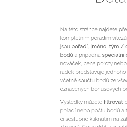
Na této stránce najdete př
kompletním pořadím vítězů.
jsou
pořadí
,
jméno
,
tým / 
bodů
a případná
speciální
nováček, cena poroty nebo 
řádek představuje jednoho
včetně součtu bodů ze všec
označených bonusových b
Výsledky můžete
filtrovat
p
pořadí nebo počtu bodů a 
či sestupně kliknutím na zá