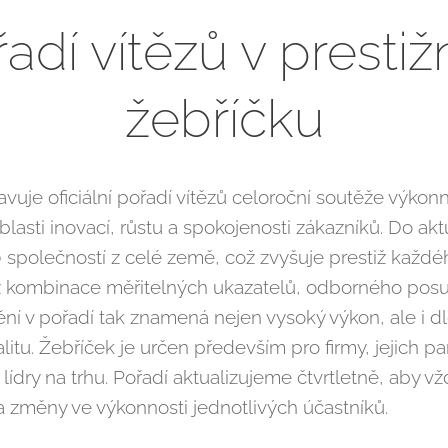
adí vítězů v presti
žebříčku
vuje oficiální pořadí vítězů celoroční soutěže výkonno
blasti inovací, růstu a spokojenosti zákazníků. Do ak
0 společností z celé země, což zvyšuje prestiž každé
z kombinace měřitelných ukazatelů, odborného posu
tění v pořadí tak znamená nejen vysoký výkon, ale i
itu. Žebříček je určen především pro firmy, jejich par
 lídry na trhu. Pořadí aktualizujeme čtvrtletně, aby v
a změny ve výkonnosti jednotlivých účastníků.