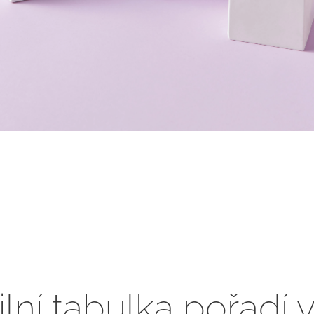
lní tabulka pořadí 