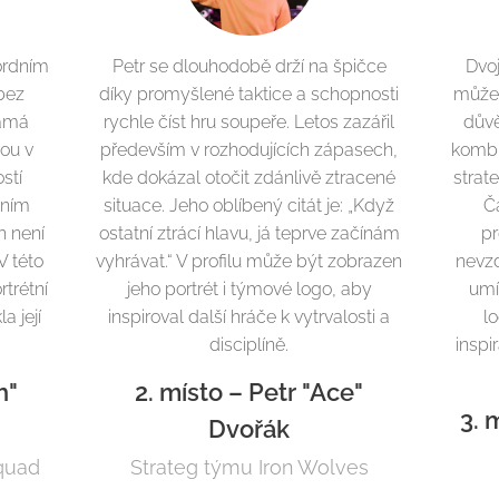
kordním
Petr se dlouhodobě drží na špičce
Dvoj
 bez
díky promyšlené taktice a schopnosti
může
námá
rychle číst hru soupeře. Letos zazářil
důvě
vou v
především v rozhodujících zápasech,
kombi
stí
kde dokázal otočit zdánlivě ztracené
strate
lním
situace. Jeho oblíbený citát je: „Když
Ča
h není
ostatní ztrácí hlavu, já teprve začínám
pr
V této
vyhrávat.“ V profilu může být zobrazen
nevzd
rtrétní
jeho portrét i týmové logo, aby
umí
a její
inspiroval další hráče k vytrvalosti a
l
.
disciplíně.
inspi
h"
2. místo – Petr "Ace"
3. 
Dvořák
quad
Strateg týmu Iron Wolves