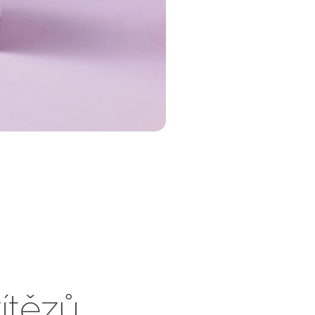
vítězů