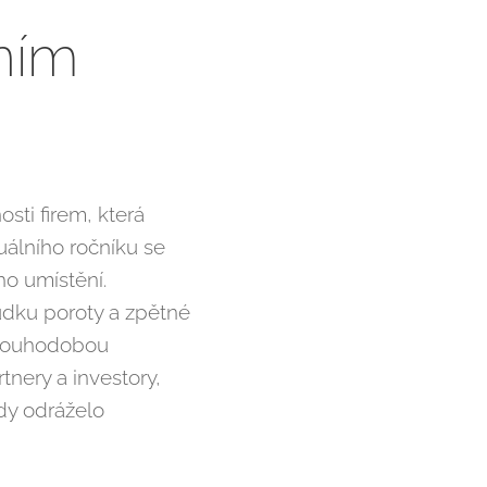
žním
sti firem, která
tuálního ročníku se
ho umístění.
dku poroty a zpětné
 dlouhodobou
tnery a investory,
ždy odráželo