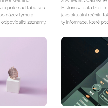
ní konkrétního
a vyhledat opakované 
vací pole nad tabulkou
Historická data lze fi
ebo název týmu a
jako aktuální ročník, 
 odpovídající záznamy.
ty informace, které pot