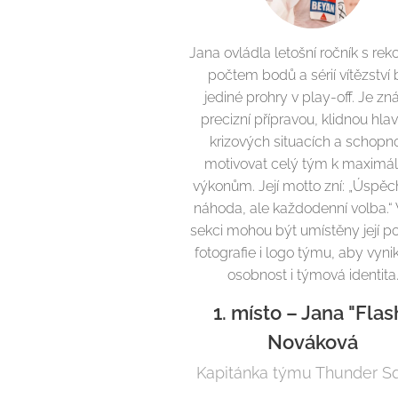
Jana ovládla letošní ročník s re
počtem bodů a sérií vítězství
jediné prohry v play-off. Je z
precizní přípravou, klidnou hla
krizových situacích a schopno
motivovat celý tým k maximá
výkonům. Její motto zní: „Úspěc
náhoda, ale každodenní volba.“ 
sekci mohou být umístěny její po
fotografie i logo týmu, aby vynikl
osobnost i týmová identita
1. místo – Jana "Flas
Nováková
Kapitánka týmu Thunder S