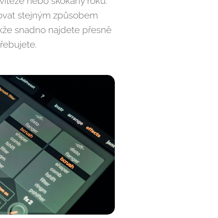
vítěze nebo skokany roku.
ltrovat stejným způsobem
takže snadno najdete přesně
řebujete.