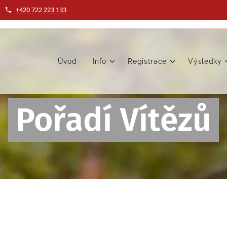
+420 722 223 133
Úvod
Info
Registrace
Výsledky
Pořadí Vítězů