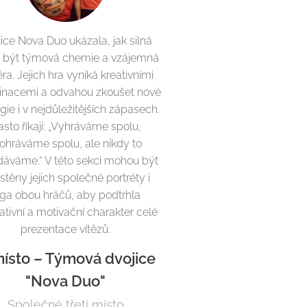
ice Nova Duo ukázala, jak silná
 být týmová chemie a vzájemná
ra. Jejich hra vyniká kreativními
nacemi a odvahou zkoušet nové
gie i v nejdůležitějších zápasech.
sto říkají: „Vyhráváme spolu,
ohráváme spolu, ale nikdy to
áváme.“ V této sekci mohou být
stěny jejich společné portréty i
oga obou hráčů, aby podtrhla
rativní a motivační charakter celé
prezentace vítězů.
místo – Týmová dvojice
"Nova Duo"
Společné třetí místo