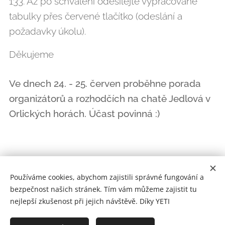
133. Až po schválení odesílejte vypracované
tabulky přes červené tlačítko (odeslání a
požadavky úkolu).
Děkujeme
Ve dnech 24. - 25. červen proběhne porada
organizátorů a rozhodčích na chatě Jedlová v
Orlických horách. Účast povinná :)
© 2022 YETI RESCUE | Články a fotografie v nich použité jsou
Používáme cookies, abychom zajistili správné fungování a
duševním vlastnictvím jejich autorů. Můžete si je číst, prohlížet a
bezpečnost našich stránek. Tím vám můžeme zajistit tu
uchovávat je pouze pro svou osobní potřebu. Jakékoli jiné
nejlepší zkušenost při jejich návštěvě. Díky YETI
využití a šíření bez předchozího souhlasu je zakázáno.