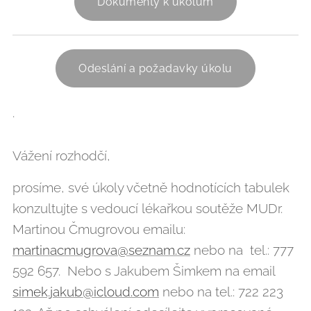
Dokumenty k úkolům
Odeslání a požadavky úkolu
.
Vážení rozhodčí,
prosíme, své úkoly včetně hodnotících tabulek
konzultujte s vedoucí lékařkou soutěže MUDr.
Martinou Čmugrovou emailu:
martinacmugrova@seznam.cz
nebo na tel.: 777
592 657. Nebo s Jakubem Šimkem na email
simek.jakub@icloud.com
nebo na tel.: 722 223