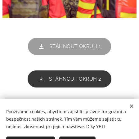
STÁHNOUT OKRUH 1
STÁHNOUT OKRUH 2
Používáme cookies, abychom zajistili správné fungování a
© 2022 YETI RESCUE | Články a fotografie v nich použité jsou
bezpečnost našich stránek. Tím vám můžeme zajistit tu
duševním vlastnictvím jejich autorů. Můžete si je číst, prohlížet a
nejlepší zkušenost při jejich návštěvě. Díky YETI
uchovávat je pouze pro svou osobní potřebu. Jakékoli jiné